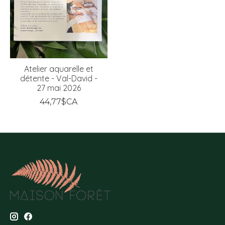
Atelier aquarelle et
détente - Val-David -
27 mai 2026
44,77$CA