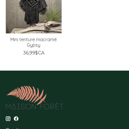
Mini tenture macramé
Gypsy
36,99$CA