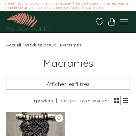
Site en reconstruction, merci d'être patient! La boutique en ligne représente
un petit échantillon de la marchandise disponible sur place :)
Liste de souhai
Panier
Accueil
/
Produits locaux
/
Macramés
Macramés
Afficher les filtres
Trier par
Les plus vus
1 produits