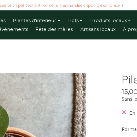
ésente un petit échantillon de la marchandise disponible sur place :)
ues
Plantes d'intérieur
Pots
Produits locaux
t événements
Fête des mères
Artisans locaux
À pro
Pi
15,0
Sans le
En 
Forma