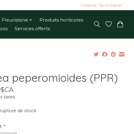
S’inscrire / Se connecter
Fleuristerie
Produits horticoles
pos
Services offerts
lea peperomioides (PPR)
0$CA
s taxes
rupture de stock
t:
*