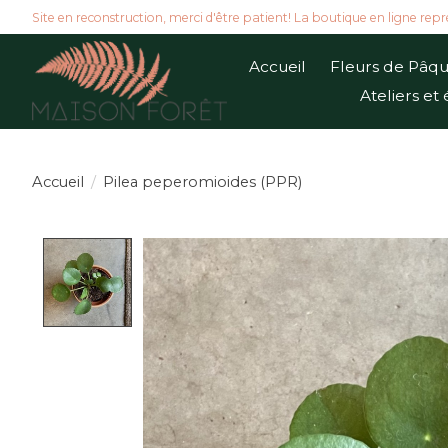
Site en reconstruction, merci d'être patient! La boutique en ligne repr
Accueil
Fleurs de Pâq
Ateliers e
Accueil
/
Pilea peperomioides (PPR)
Product image slideshow Items