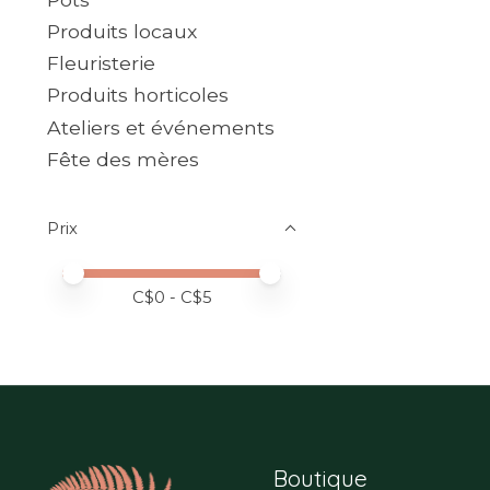
Produits locaux
Fleuristerie
Produits horticoles
Ateliers et événements
Fête des mères
Prix
Prix minimum
Price maximum value
C$
0
- C$
5
Boutique