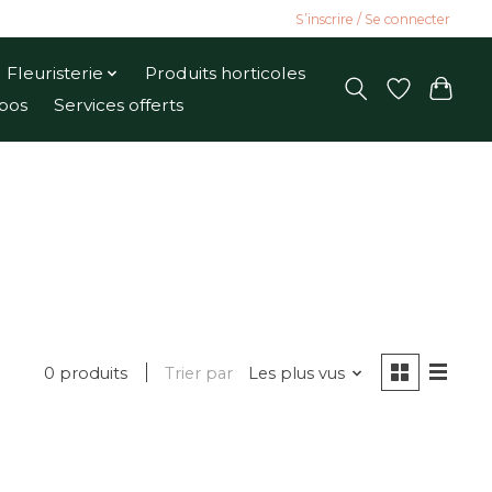
S’inscrire / Se connecter
Fleuristerie
Produits horticoles
pos
Services offerts
0 produits
Trier par
Les plus vus