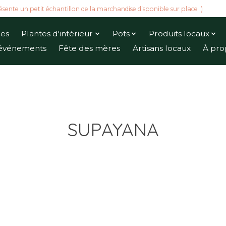
ésente un petit échantillon de la marchandise disponible sur place :)
ues
Plantes d'intérieur
Pots
Produits locaux
t événements
Fête des mères
Artisans locaux
À pro
SUPAYANA