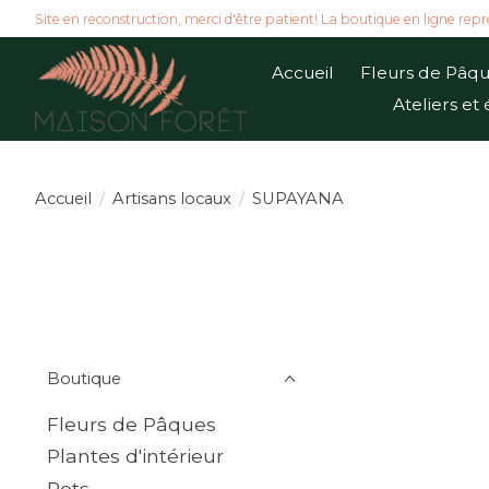
Site en reconstruction, merci d'être patient! La boutique en ligne repr
Accueil
Fleurs de Pâq
Ateliers e
Accueil
/
Artisans locaux
/
SUPAYANA
Boutique
Fleurs de Pâques
Plantes d'intérieur
Pots