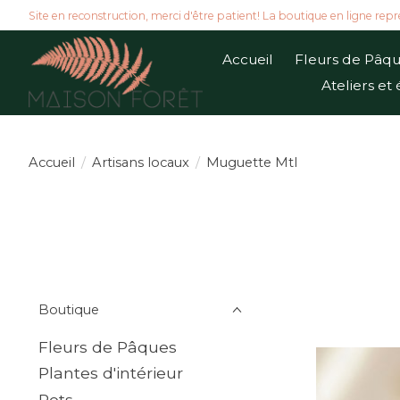
Site en reconstruction, merci d'être patient! La boutique en ligne repr
Accueil
Fleurs de Pâq
Ateliers e
Accueil
/
Artisans locaux
/
Muguette Mtl
Boutique
Fleurs de Pâques
Plantes d'intérieur
Pots