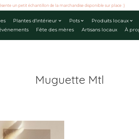
ésente un petit échantillon de la marchandise disponible sur place :)
ues
Plantes d'intérieur
Pots
Produits locaux
t événements
Fête des mères
Artisans locaux
À pro
Muguette Mtl