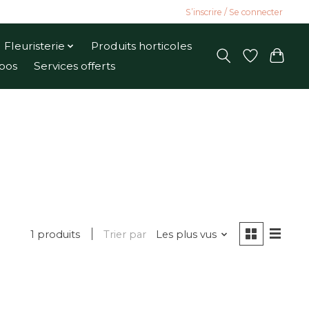
S’inscrire / Se connecter
Fleuristerie
Produits horticoles
pos
Services offerts
1 produits
Trier par
Les plus vus