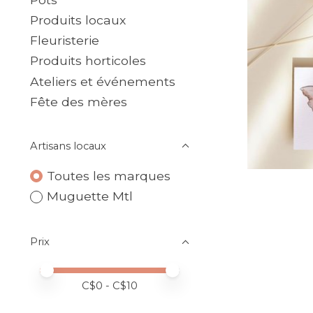
Produits locaux
Fleuristerie
Produits horticoles
Ateliers et événements
Fête des mères
Artisans locaux
Toutes les marques
Muguette Mtl
Prix
Prix minimum
Price maximum value
C$
0
- C$
10