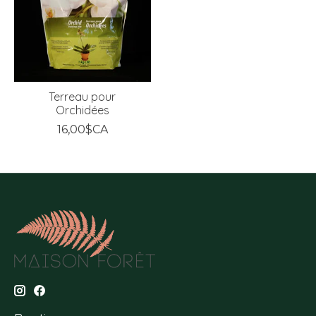
Terreau pour
Orchidées
16,00$CA